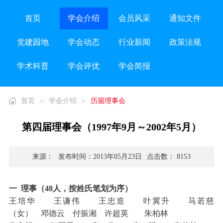
首页
学会介绍
会员风采
通知文件
党建园地
学会动态
行业新闻
政策法规
学术科普
学会评优
学会简报
首页
>
学会介绍
>
历届理事会
第四届理事会（1997年9月～2002年5月）
来源：
发布时间：2013年05月23日
点击数： 8153
一 理事（48人，按姓氏笔划为序）
王培华 王谦伟 王忠造 叶冀升 马若慈
（女） 邓德云 付振湘 许超英 朱柏林