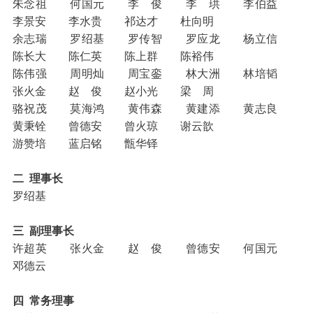
朱念祖 何国元 李 俊 李 珙 李伯益
李景安 李水贵 祁达才 杜向明
余志瑞 罗绍基 罗传智 罗应龙 杨立信
陈长大 陈仁英 陈上群 陈裕伟
陈伟强 周明灿 周宝銮 林大洲 林培韬
张火金 赵 俊 赵小光 梁 周
骆祝茂 莫海鸿 黄伟森 黄建添 黄志良
黄秉铨 曾德安 曾火琼 谢云歆
游赞培 蓝启铭 甑华铎
二 理事长
罗绍基
三 副理事长
许超英 张火金 赵 俊 曾德安 何国元
邓德云
四 常务理事