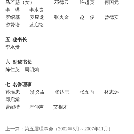
马若慈（女） 邓德云 许超英 何国元
李 珙 李水贵
罗绍基 罗应龙 张火金 赵 俊 曾德安
游赞培 蓝启铭
五 秘书长
李水贵
六 副秘书长
陈仁英 周明灿
七 名誉理事
蔡瑶忠 翁义孟 张达志 张五向 林志远
邓启棠
曹绍楷 严仲声 艾相才
上一篇：第五届理事会（2002年5月～2007年11月）