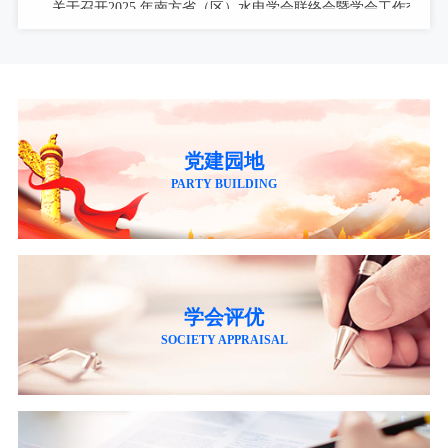
2025-09-11
关于举办“智慧电厂”技术交流活动的通知
2025-09-03
关于召开抽水蓄能高压水道建设技术交流会的通知
2025-09-02
党建园地
关于表彰南方省（区）第五届水电厂技能竞赛团体奖和个人奖的
PARTY BUILDING
2025-08-08
关于联合召开云、贵、川、桂、湘、粤、青、鄂、赣、陕十省（区
2025-08-06
关于召开抽水蓄能高压水道建设技术交流会预通知
学会评优
2025-07-28
2025年水电站运行管理及检修技术研讨会第二轮通知
SOCIETY APPRAISAL
2026-07-29
关于举办2026 年电力行业送配电线路工技能提升培训的通知
2026-07-13
关于举办新型电力系统背景下南方区域电力市场电价预测靶场竞