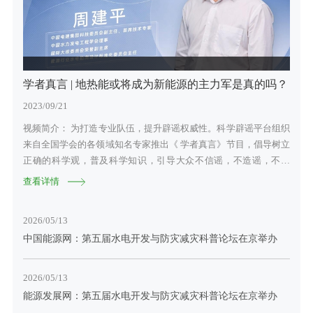
2025-12-09
关于举办“水库管理矩阵建设及大坝安全管理”培训的通知
2025-10-23
关于举办 “水工及水电站建筑关键技术交流活动”的通知
青海水电学会举办全国科普日-“水光互补开启新能源发
学者真言 | 地热能或将成为新能源的主力军是真的吗？
青海水电学会举办全国科普日-“水光互补开启新能源发
学者真言 | 地热能或将成为新能源的主力军是真的吗？
展新天地”线上展播活动
展新天地”线上展播活动
2025-10-17
2023/09/21
2023/09/21
关于召开风电新政策专题解读及技术培训活动的通知
2023/09/21
2023/09/21
视频简介： 为打造专业队伍，提升辟谣权威性。科学辟谣平台组织
视频简介： 为打造专业队伍，提升辟谣权威性。科学辟谣平台组织
2023年全国科普日活动主题为“提升全民科学素质，助力科技自力
2023年全国科普日活动主题为“提升全民科学素质，助力科技自力
2025-09-18
来自全国学会的各领域知名专家推出《 学者真言》节目，倡导树立
来自全国学会的各领域知名专家推出《 学者真言》节目，倡导树立
关于召开2025 年南方省（区）水电学会联络会暨学会工作交流
自强”，于9月17日-23日在全国各地集中开展。9月20日，在青海省
自强”，于9月17日-23日在全国各地集中开展。9月20日，在青海省
正确的科学观，普及科学知识，引导大众不信谣，不造谣，不传
正确的科学观，普及科学知识，引导大众不信谣，不造谣，不传
科学技术协会指导下，由青海省水力发电工程学会、黄河上游水电
科学技术协会指导下，由青海省水力发电工程学会、黄河上游水电
谣。本期带来中国水力发电工程学会推荐专家-周建平：地热能或将
谣。本期带来中国水力发电工程学会推荐专家-周建平：地热能或将
查看详情
查看详情
2025-09-11
开发有限责任公司联合举办的“水光互补开启新能源发展新天地”线
开发有限责任公司联合举办的“水光互补开启新能源发展新天地”线
成为新能源的主力军是真的吗？ 点击观看...
成为新能源的主力军是真的吗？ 点击观看...
查看详情
查看详情
关于举办“智慧电厂”技术交流活动的通知
上展播科普宣传视频成功发布。 青...
上展播科普宣传视频成功发布。 青...
2026/05/13
2025-09-03
中国能源网：第五届水电开发与防灾减灾科普论坛在京举办
关于召开抽水蓄能高压水道建设技术交流会的通知
2025-09-02
2026/05/13
关于表彰南方省（区）第五届水电厂技能竞赛团体奖和个人奖的
能源发展网：第五届水电开发与防灾减灾科普论坛在京举办
2025-08-08