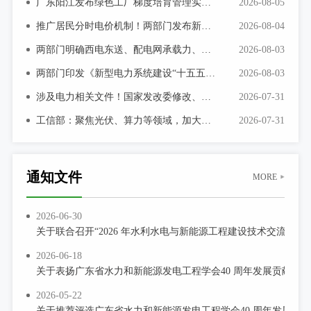
广东阳江发布绿色工厂梯度培育管理实施细则
2026-08-05
推广居民分时电价机制！两部门发布新型电力系统建设“十五五”规划！
2026-08-04
两部门明确西电东送、配电网承载力、省间电力互济能力2030年发展指标
2026-08-03
两部门印发《新型电力系统建设“十五五”规划》
2026-08-03
2026-07-29
涉及电力相关文件！国家发改委修改、废止一批规章和行政规范性文件
2026-07-31
关于举办2026 年电力行业送配电线路工技能提升培训的通知
工信部：聚焦光伏、算力等领域，加大工业节能监察执法力度！
2026-07-31
2026-07-13
关于举办新型电力系统背景下南方区域电力市场电价预测靶场竞
2026-06-30
通知文件
MORE
关于联合召开“2026年水电和新能源运行管理及检修技术研讨会”
2026-06-30
关于联合召开“2026 年水利水电与新能源工程建设技术交流会”
2026-06-18
关于表扬广东省水力和新能源发电工程学会40 周年发展贡献奖
2026-05-22
关于推荐评选广东省水力和新能源发电工程学会40 周年发展贡