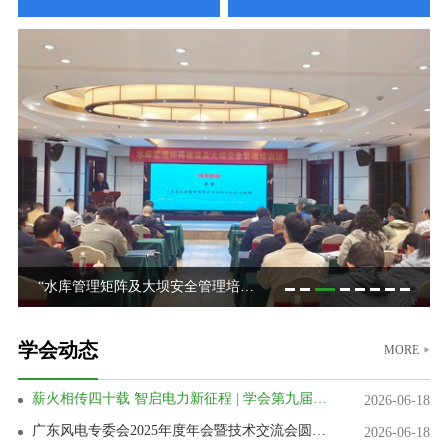
南方省（区）第五届水电厂技能竞赛筹备会在广西南宁召开
广东风电专委会2025年度年会暨技术交流会圆满召开
云、贵、川、湘、桂、粤、青、鄂、赣、陕十省（区) 2025年水电站运行管理及检修技术研讨会在宜昌成功举办
广东风电专委会换届大会暨学术交流会成功召开
南方省（区）第五届水电厂技能竞赛筹备会在广西南宁召开
“水库管理矩阵及大坝安全管理培训”在广西桂平成功举办
我学会等单位联合举办“第四届流域水生态环境保护学术论坛暨2025智慧水利与低碳能源国际产学研用合作研讨会”
2025年南方省(区)水电学会联络会暨学会工作交流会在长沙召开
薪火相传四十载 智启电力新征程 | 学会第九届二次会员代表大会、第九届四次理事会暨学会成立40周年纪念学术年会圆满举办
薪火相传四十载 智启电力新征程 | 学会第九届二次会员代表大会、第九届四次理事会暨学会成立40周年纪念学术年会圆满举办
学会动态
MORE
薪火相传四十载 智启电力新征程 | 学会第九届二次会员代表大会、第九届四次理事会暨学会成立40周年纪念学术年会圆满举办
2026-06-18
广东风电专委会2025年度年会暨技术交流会圆满召开
2026-06-18