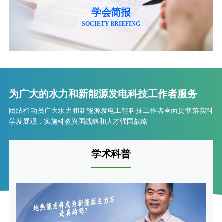
学会简报
2026-06-30
关于联合召开“2026年水电和新能源运行管理及检修技术研讨会”
SOCIETY BRIEFING
2026-06-30
关于联合召开“2026 年水利水电与新能源工程建设技术交流会”
2026-06-18
关于表扬广东省水力和新能源发电工程学会40 周年发展贡献奖
为广大的水力和新能源发电科技工作者服务
2026-05-22
关于推荐评选广东省水力和新能源发电工程学会40 周年发展贡
团结和动员广大水力和新能源发电工程科技工作者全面贯彻落实科
学发展观，实施科教兴国战略和人才强国战略
2026-05-22
关于召开学会第九届二次会员代表大会、第九届四次理事会暨学会
学术科普
2026-05-19
关于举办2026年(第六届)电力行业水电与新能源技能竞赛的通知
2026-05-18
关于广东风电专委会2025年年会暨技术交流会延期举办的通知
2026-05-15
关于召开广东风电专委会2025年年会暨技术交流会的通知