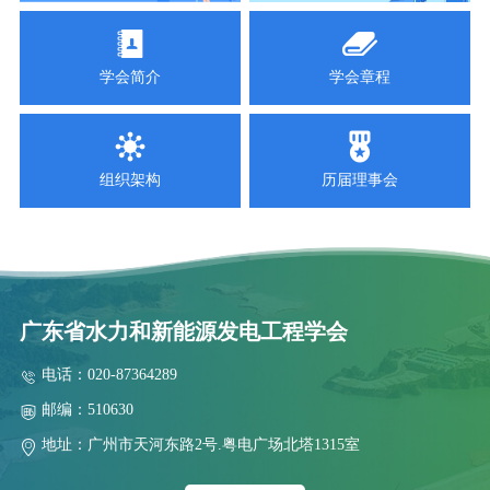
2025-09-18
关于召开2025 年南方省（区）水电学会联络会暨学会工作交流会
学会简介
学会章程
2025-09-11
关于举办“智慧电厂”技术交流活动的通知
2025-09-03
组织架构
历届理事会
关于召开抽水蓄能高压水道建设技术交流会的通知
2025-09-02
关于表彰南方省（区）第五届水电厂技能竞赛团体奖和个人奖的
2025-08-08
关于联合召开云、贵、川、桂、湘、粤、青、鄂、赣、陕十省（区)
广东省水力和新能源发电工程学会
2025-08-06
关于召开抽水蓄能高压水道建设技术交流会预通知
电话：020-87364289
2025-07-28
邮编：510630
2025年水电站运行管理及检修技术研讨会第二轮通知
地址：广州市天河东路2号.粤电广场北塔1315室
2026-07-29
关于举办2026 年电力行业送配电线路工技能提升培训的通知