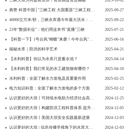
三峡大坝为何提前泄洪？背后调度智慧揭秘
2025-10-02
典赞·科普中国│“三峡工程 大国重器”三峡工程博物馆水电科普教育基地
2025-09-27
40000立方米/秒，三峡水库遇今年最大洪水：蓄水中为何加大放水？
2025-09-22
22年“数据长征”：他们用这本书“直播”三峡
2025-07-21
【科普一下】1号台风“蝴蝶”来袭！今年台风“姗姗来迟”是在“憋大招”吗
2025-06-16
揭秘水库｜防洪的科学艺术
2025-04-21
【水利科普】你以为水库只是蓄水池？
2025-04-14
【水利科普】我们常见的水工建筑物有哪些？
2025-04-10
水利科普：全面了解水力发电及其重要作用
2025-02-25
电力知识科普：全面了解水力发电的多个方面
2025-02-12
认识更好的大坝丨可持续水电助力经济社会高质量发展
2024-12-25
认识更好的大坝丨构建防洪工程科普体系 提升公众认知水平
2024-12-05
认识更好的大坝丨美国大坝安全实践最新进展
2024-12-03
认识更好的大坝 | 信息传播学视角下的水库大坝公众认知
2024-12-03