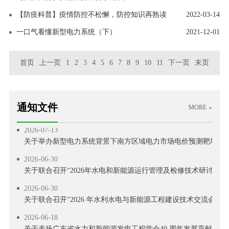
【防疫科普】疫情防控不松懈，防控知识再熟读
2022-03-14
一口气看懂新型电力系统（下）
2021-12-01
首页
上一页
1
2
3
4
5
6
7
8
9
10
11
下一页
末页
2026-07-29
通知文件
MORE
关于举办2026 年电力行业送配电线路工技能提升培训的通知
2026-07-13
关于举办新型电力系统背景下南方区域电力市场电价预测靶场竞
2026-06-30
关于联合召开“2026年水电和新能源运行管理及检修技术研讨会”
2026-06-30
关于联合召开“2026 年水利水电与新能源工程建设技术交流会”的
2026-06-18
关于表扬广东省水力和新能源发电工程学会40 周年发展贡献奖