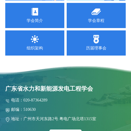
关于召开风电新政策专题解读及技术培训活动的通知
2025-09-18
关于召开2025 年南方省（区）水电学会联络会暨学会工作交流会
学会简介
学会章程
2025-09-11
关于举办“智慧电厂”技术交流活动的通知
2025-09-03
组织架构
历届理事会
关于召开抽水蓄能高压水道建设技术交流会的通知
2025-09-02
关于表彰南方省（区）第五届水电厂技能竞赛团体奖和个人奖的
2025-08-08
关于联合召开云、贵、川、桂、湘、粤、青、鄂、赣、陕十省（区)
广东省水力和新能源发电工程学会
2025-08-06
电话：020-87364289
关于召开抽水蓄能高压水道建设技术交流会预通知
邮编：510630
2025-07-28
2025年水电站运行管理及检修技术研讨会第二轮通知
地址：广州市天河东路2号.粤电广场北塔1315室
2026-07-29
关于举办2026 年电力行业送配电线路工技能提升培训的通知