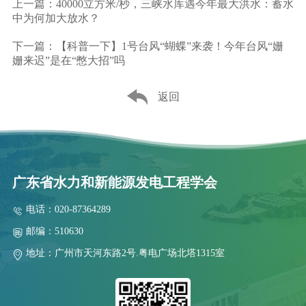
上一篇：40000立方米/秒，三峡水库遇今年最大洪水：蓄水
中为何加大放水？
下一篇：【科普一下】1号台风“蝴蝶”来袭！今年台风“姗
姗来迟”是在“憋大招”吗
返回
广东省水力和新能源发电工程学会
电话：020-87364289
邮编：510630
地址：广州市天河东路2号.粤电广场北塔1315室