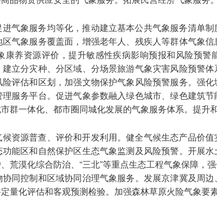
促进气象服务均等化，推动建立基本公共气象服务清单制
地区气象服务覆盖面，增强老年人、残疾人等群体气象信
象康养资源评价，提升敏感性疾病影响预报和风险预警
。建立分灾种、分区域、分场景旅游气象灾害风险预警体
风险评估和区划，加强文物保护气象风险预警服务。强化
管理服务平台。促进气象参数融入绿色城市、绿色建筑节
城市群一体化、都市圈同城化发展的气象服务体系。提升
气候资源普查、评价和开发利用。健全气候生态产品价值
态功能区和自然保护区生态气象监测及风险预警。开展水
、荒漠化综合防治、“三北”等重点生态工程气象保障，
物协同控制和区域协同治理气象服务。发展京津冀及周边
件定量化评估和客观预测检验。加强森林草原火险气象要