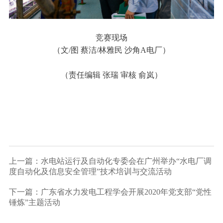
竞赛现场
（文/图 蔡洁/林雅民 沙角A电厂）
（责任编辑 张瑞 审核 俞岚）
上一篇：水电站运行及自动化专委会在广州举办“水电厂调
度自动化及信息安全管理”技术培训与交流活动
下一篇：广东省水力发电工程学会开展2020年党支部“党性
锤炼”主题活动