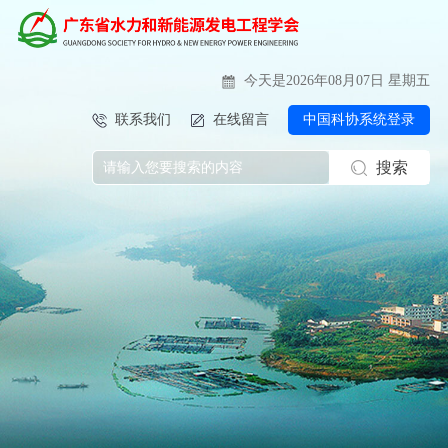
今天是2026年08月07日 星期五
联系我们
在线留言
中国科协系统登录
搜索