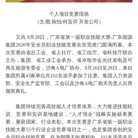
个人项目竞赛现场
（文/图 陈怡/何旨羿 开发公司）
又讯 9月28日，广东省第一届职业技能大赛-广东能源
集团2020年安全员职业技能竞赛在东莞虎门圆满闭幕。本
次竞赛由省总工会、省人社厅、省工信厅、省科技厅联合
主办，集团、省工业工会承办、省水电学会光伏发电及可
再生能源专委会，沙角A电厂协办。9月26日至28日，来自
集团所属43家单位共102名选手参加了比赛。集团人力资源
部、安全生产监管部、工会以及沙角A电厂相关负责人出席
颁奖典礼。
集团持续完善高技能人才培养体系，大力推进技能轮
训、竞赛和实训基地建设，“人才强企”战略实施硕果累
累，屡获国家、行业表彰。本次竞赛是广东省第一届职业
技能大赛55个行业企业竞赛项目之一，也是集团首创的安
全员职业技能竞赛，在为期两天的赛程中，102名选手先后