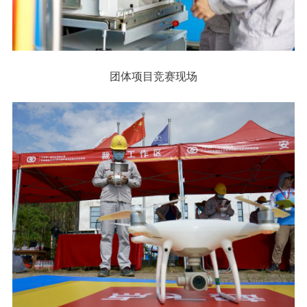
团体项目竞赛现场