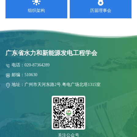
2025-09-02
组织架构
历届理事会
关于表彰南方省（区）第五届水电厂技能竞赛团体奖和个人奖的
2025-08-08
关于联合召开云、贵、川、桂、湘、粤、青、鄂、赣、陕十省（区)
2025-08-06
关于召开抽水蓄能高压水道建设技术交流会预通知
广东省水力和新能源发电工程学会
2025-07-28
电话：020-87364289
2025年水电站运行管理及检修技术研讨会第二轮通知
邮编：510630
2026-07-29
关于举办2026 年电力行业送配电线路工技能提升培训的通知
地址：广州市天河东路2号.粤电广场北塔1315室
2026-07-13
关于举办新型电力系统背景下南方区域电力市场电价预测靶场竞
2026-06-30
关于联合召开“2026年水电和新能源运行管理及检修技术研讨会”
2026-06-30
关于联合召开“2026 年水利水电与新能源工程建设技术交流会”的
关注公众号