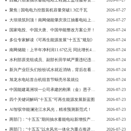
西藏八宿某抽水蓄能电站工程施工监理服务资格预审
2026-07-27
聚焦 | 国电电力控股装机容量突破1.3亿千瓦
2026-07-27
大坝填筑到顶！南网储能肇庆浪江抽蓄电站上水库进出水口混凝土浇筑完成
2026-07-27
国家电投、中国大唐、中国华能整改方案公开！
2026-07-24
多位专家解读《可再生能源发展“十五五”规划》
2026-07-24
南网储能：上半年净利润11.67亿元 同比增长40.25%
2026-07-24
水利部原党组成员、副部长田学斌严重违纪违法被开除党籍和公职
2026-07-24
新兴产业巨头们纷纷试水就近消纳，背后在看重什么？
2026-07-24
旭龙水电站首台机组首节蜗壳吊装就位
2026-07-29
2026-07-24
关于举办2026 年电力行业送配电线路工技能提升培训的通知
中国能建葛洲坝一公司承建的刚果（金）恩子洛II水电站进入主体工程施工阶段
2026-07-23
2026-07-13
四个关键词解码“十五五”可再生能源发展新蓝图
2026-07-23
关于举办新型电力系统背景下南方区域电力市场电价预测靶场竞
AI智驭华能澜沧江水风光，精准预测新范式！
2026-07-23
2026-06-30
关于联合召开“2026年水电和新能源运行管理及检修技术研讨会”
两部门：“十五五”期间抽水蓄能电站新增投产1亿千瓦左右
2026-07-23
两部门：“十五五”以水风光一体化为重点推进水电开发建设
2026-07-23
2026-06-30