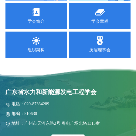
2025-07-28
2025年水电站运行管理及检修技术研讨会第二轮通知
2026-07-29
学会简介
学会章程
关于举办2026 年电力行业送配电线路工技能提升培训的通知
2026-07-13
关于举办新型电力系统背景下南方区域电力市场电价预测靶场竞
组织架构
历届理事会
2026-06-30
关于联合召开“2026年水电和新能源运行管理及检修技术研讨会”
2026-06-30
关于联合召开“2026 年水利水电与新能源工程建设技术交流会”的
2026-06-18
广东省水力和新能源发电工程学会
关于表扬广东省水力和新能源发电工程学会40 周年发展贡献奖
2026-05-22
电话：020-87364289
关于推荐评选广东省水力和新能源发电工程学会40 周年发展贡献
邮编：510630
2026-05-22
地址：广州市天河东路2号.粤电广场北塔1315室
关于召开学会第九届二次会员代表大会、第九届四次理事会暨学会